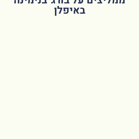
ממליצים על בורג' בנימינה
באיפלן