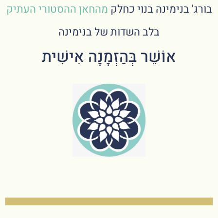
בורג' בנימינה בנוי כחלק
מהחאן ההסטורי העתיק
בלב השדות של בנימינה
אוֹשֵׁר בְּהַזְמָנָה אִישִׁית