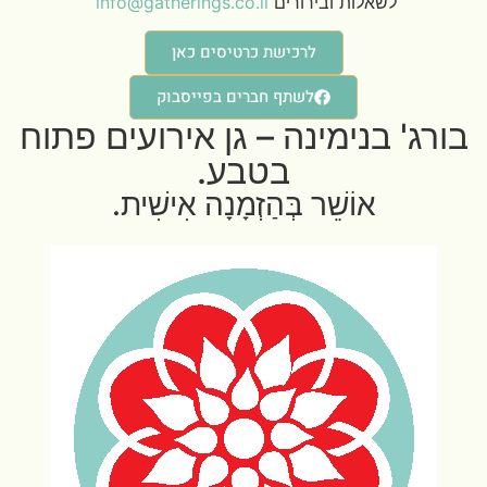
לשאלות ובירורים
info@gatherings.co.il
לרכישת כרטיסים כאן
לשתף חברים בפייסבוק
בורג' בנימינה –
גן אירועים פתוח
בטבע
.
אוֹשֵׁר בְּהַזְמָנָה אִישִׁית.