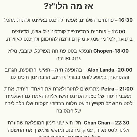
אז מה הלו"ז?
16:30 –
פותחים השערים, אפשר להיכנס באיזינס ולהנות מהכל
17:00 –
פותחים במדיטציית קונדליני של אושו, מדיטציה
בתנועה, לכל מי שמגיע מוקדם ורוצה להתכוונן ולהיכנס לאווירה.
18:00-Chopen
הנפלא בסט פתיחה מפולפל, שובבי, מלא
גרוב ואווירה
20:00- Alon Landa
–
בהופעה חיה –
האיש והתופעה, הגרוב
וההפתעה, במופע לוהט בבורג' גדרינג. הרבה זמן חיכינו לנו.
21:00
–
Petra
מתרגשים לחזור ולארח את האחד והיחיד, אחת
מאבני היסוד של סצנת הטרנס הישראלית והאמת גם העולמית
לסט מחשמל מקפיץ ובועט מלווה בבוזוקי הקסום שלו בלב ליבה
של המסיבה
22:30 – Chan Chan
הלו היא שני רימון המופלאה שחוזרת
אלינו, לסט מלודי, עמוק, מהפנט ומרגש שימשיך את התעופה